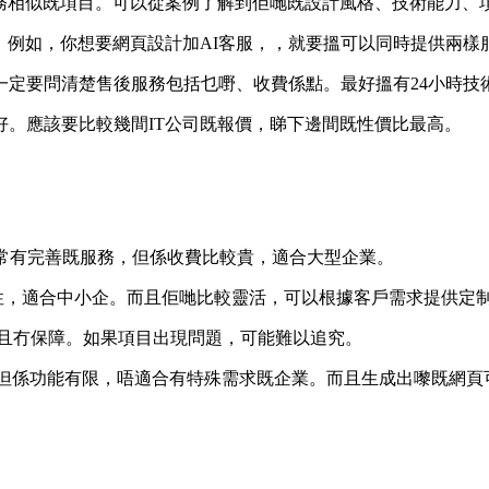
業務相似既項目。可以從案例了解到佢哋既設計風格、技術能力、
。例如，你想要網頁設計加AI客服，，就要搵可以同時提供兩樣
定要問清楚售後服務包括乜嘢、收費係點。最好搵有24小時技術
好。應該要比較幾間IT公司既報價，睇下邊間既性價比最高。
常有完善既服務，但係收費比較貴，適合大型企業。
費合理彈性，適合中小企。而且佢哋比較靈活，可以根據客戶需求提供定
差，而且冇保障。如果項目出現問題，可能難以追究。
但係功能有限，唔適合有特殊需求既企業。而且生成出嚟既網頁可