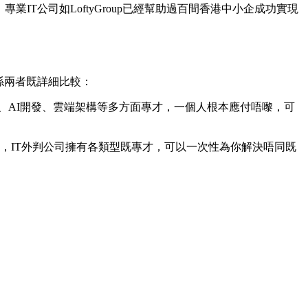
IT公司如LoftyGroup已經幫助過百間香港中小企成功實現
係兩者既詳細比較：
計、AI開發、雲端架構等多方面專才，一個人根本應付唔嚟，可
，IT外判公司擁有各類型既專才，可以一次性為你解決唔同既