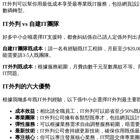
IT外判可以幫你用最低成本享受最專業既IT服務，包括網頁設計
數碼轉型。
IT外判 vs 自建IT團隊
好多中小企喺選擇IT支援時，都會糾結係自己請人定係外判出
自建IT團隊既成本：
請一名有經驗既IT工程師，月薪至少$2
能需要請3-5人既團隊。
IT外判既成本：
根據服務範圍，月費由數千元至數萬蚊不等。
IT問題。
IT外判的六大優勢
根據我哋多年既IT外判經驗，以下係中小企選擇IT外判最主要
成本效益：
相比請全職員工，IT外判可以節省至少50%既
專業團隊：
IT外判公司擁有各類型既專才，包括網頁設計
彈性服務：
可以根據業務需求自由調整服務範圍，唔需要
最新技術：
IT外判公司會持續更新技術，確保你用既係
專注核心：
你可以專注發展核心業務，IT問題交俾專業