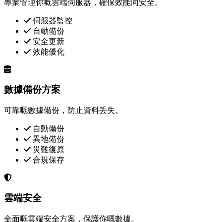
專業管理你嘅雲端伺服器，確保效能同安全。
伺服器監控
自動備份
安全更新
效能優化
數據備份方案
可靠嘅數據備份，防止資料丢失。
自動備份
異地備份
災難復原
合規保存
雲端安全
全面嘅雲端安全方案，保護你嘅數據。