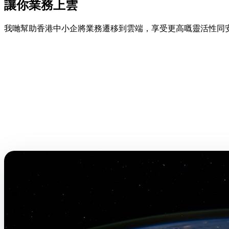
讓你業務上雲
我哋幫助香港中小企將業務遷移到雲端，享受更高嘅靈活性同