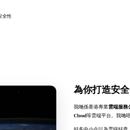
安全性
為你打造安全
我哋係香港專業
雲端服務
Cloud
等雲端平台。我哋
好多中小企以為雲端好貴