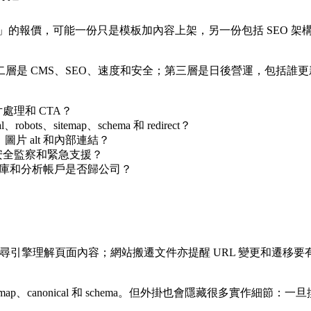
站」的報價，可能一份只是模板加內容上架，另一份包括 SEO 
層是 CMS、SEO、速度和安全；第三層是日後營運，包括誰
片處理和 CTA？
l、robots、sitemap、schema 和 redirect？
圖片 alt 和內部連結？
安全監察和緊急支援？
、資料庫和分析帳戶是否歸公司？
chema 可幫助搜尋引擎理解頁面內容；網站搬遷文件亦提醒 URL 變
map、canonical 和 schema。但外掛也會隱藏很多實作細節：一旦換