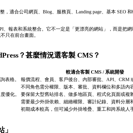
適合公司網頁、Blog、服務頁、Landing page、基本 SEO 
、API、報表和系統整合。它不一定是「更漂亮的網站」，而是把
就不只在前台畫面。
rdPress？甚麼情況選客製 CMS？
較適合客製 CMS / 系統開發
查詢表格。
報價流程、會員、客戶後台、內部審批、API、CRM 或 
不同角色需分權限、版本、審批、資料欄位和多語內
本速度優化。
要保留大型舊站排名、做多地區頁、程式化頁面或複雜 can
。
需要最少外掛依賴、細緻權限、審計紀錄、資料分層
初期成本較高，但可減少外掛堆疊、重工和跨系統人
站」