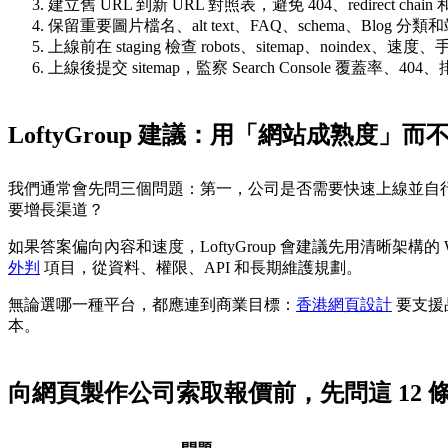
建立舊 URL 到新 URL 對照表，避免 404、redirect chain 和
保留重要圖片檔名、alt text、FAQ、schema、Blog 
上線前在 staging 檢查 robots、sitemap、noindex
上線後提交 sitemap，監察 Search Console 覆蓋率、
LoftyGroup 建議：用「網站成熟度」
我們通常會先問三個問題：第一，公司是否需要快速上線並自行
要增長渠道？
如果答案偏向內容和速度，LoftyGroup 會建議先用清晰架構的
外判
項目，從資料、權限、API 和長期維護規劃。
無論選哪一種平台，都應連到商業目標：
香港網頁設計
要支援
本。
向網頁製作公司索取報價前，先問這 12 