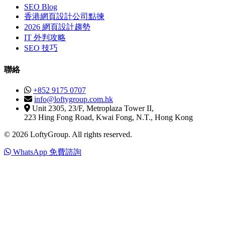
SEO Blog
香港網頁設計公司點揀
2026 網頁設計趨勢
IT 外判攻略
SEO 技巧
聯絡
+852 9175 0707
info@loftygroup.com.hk
Unit 2305, 23/F, Metroplaza Tower II,
223 Hing Fong Road, Kwai Fong, N.T., Hong Kong
© 2026 LoftyGroup. All rights reserved.
WhatsApp 免費諮詢