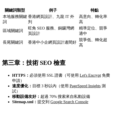
關鍵詞類型
例子
特點
本地服務關鍵
香港網頁設計、九龍 IT 外
高意向、轉化率
詞
判
高
旺角 SEO 服務、銅鑼灣網
精準定位、競爭
區域關鍵詞
頁設計
適中
競爭低、轉化超
長尾關鍵詞
香港中小企網頁設計邊間好
高
第三章：技術 SEO 檢查
HTTPS：
必須使用 SSL 證書（可使用
Let's Encrypt
免費
申請）
速度優化：
目標 3 秒以內（使用
PageSpeed Insights
測
試）
移動設備友好：
超過 70% 搜索來自私動設備
Sitemap.xml：
提交到
Google Search Console