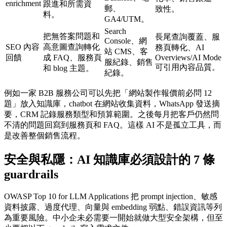
enrichment
跟進和所需資
郵、
致性。
料。
GA4/UTM。
Search
把無答案問題和
長尾查詢覆蓋、服
Console、網
SEO 內容
高意圖查詢轉化
務頁轉化、AI
站 CMS、客
回饋
成 FAQ、服務頁
Overviews/AI Mode
服紀錄、銷售
可引用內容品質。
和 blog 主題。
紀錄。
例如一家 B2B 服務公司可以先把「網站製作報價前必問 12
題」放入知識庫，chatbot 在網站收集資料，WhatsApp 發送摘
要，CRM 記錄服務類型和預算範圍。之後每月把客戶仍然問
不清的問題回寫到服務頁和 FAQ。這樣 AI 不是孤立工具，而
是改善整個銷售流程。
安全與私隱：AI 知識庫必須設計的 7 條
guardrails
OWASP Top 10 for LLM Applications 把 prompt injection、敏感
資料披露、過度代理、向量與 embedding 弱點、錯誤資訊等列
為重要風險。中小企未必需要一開始就做大型安全架構，但至