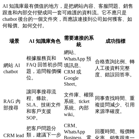
AI 知識庫最有價值的地方，是把網站內容、客服問題、銷售
跟進和內部交付變成同一套可維護的資料流。它不應只是
chatbot 後台的一個文件夾，而應該連接到公司如何獲客、如
何報價、如何交付。
需要連接的系
場景
AI 知識庫角色
成功指標
統
網站、
根據服務頁和
WhatsApp 預
合格查詢比例、轉
FAQ 回答初步問
網站 AI
填訊息、
人工後資料完整
題，追問報價欄
chatbot
CRM 或
度、錯誤回答率。
位。
Google
Sheet。
讓同事搜尋流
文件庫、權限
程、條款、
同事查找時間、重
RAG 內
系統、ticket
SLA、技術文件
複提問減少、引用
部搜尋
系統、內部
和客戶支援
來源準確度。
wiki。
SOP。
CRM、
把客戶問題分
回覆時間、報價轉
WhatsApp
類，建議下一步
CRM lead
Business、電
化率、銷售跟進一