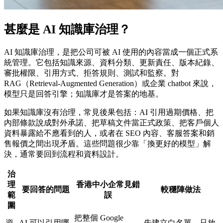
甚麼是 AI 知識庫治理？
AI 知識庫治理，是把公司可被 AI 使用的內容當成一個正式系
統管理。它包括知識來源、資料分類、更新責任、版本紀錄、
審批權限、引用方式、拒答規則、測試和監察。對
RAG（Retrieval-Augmented Generation）或企業 chatbot 來說，
模型只是回答引擎；知識庫才是答案的地基。
如果知識庫沒有治理，常見後果包括：AI 引用過期價格、把
內部條款說成對外承諾、把草稿文件當正式政策、把客戶個人
資料暴露給不應看到的人，或者在 SEO 內容、客服答案和銷
售報價之間出現矛盾。這些問題很少靠「換更好的模型」解
決，通常要回到流程和資料設計。
治
理
香港中小企常見錯
要回答的問題
較穩陣做法
範
誤
圍
把整個 Google
資
AI 可以引用哪
先建立白名單，只放