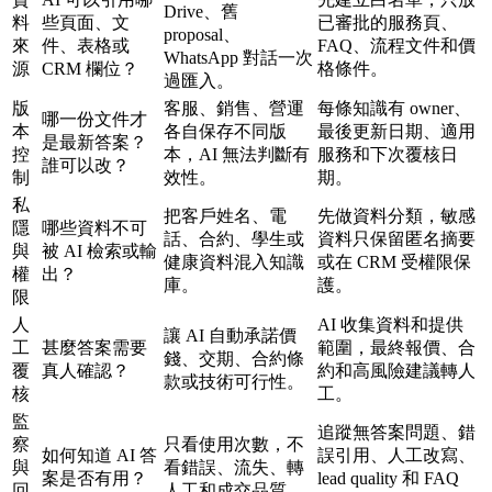
Drive、舊
料
些頁面、文
已審批的服務頁、
proposal、
來
件、表格或
FAQ、流程文件和價
WhatsApp 對話一次
源
CRM 欄位？
格條件。
過匯入。
版
客服、銷售、營運
每條知識有 owner、
哪一份文件才
本
各自保存不同版
最後更新日期、適用
是最新答案？
控
本，AI 無法判斷有
服務和下次覆核日
誰可以改？
制
效性。
期。
私
把客戶姓名、電
先做資料分類，敏感
隱
哪些資料不可
話、合約、學生或
資料只保留匿名摘要
與
被 AI 檢索或輸
健康資料混入知識
或在 CRM 受權限保
權
出？
庫。
護。
限
人
AI 收集資料和提供
讓 AI 自動承諾價
工
甚麼答案需要
範圍，最終報價、合
錢、交期、合約條
覆
真人確認？
約和高風險建議轉人
款或技術可行性。
核
工。
監
追蹤無答案問題、錯
察
只看使用次數，不
如何知道 AI 答
誤引用、人工改寫、
與
看錯誤、流失、轉
案是否有用？
lead quality 和 FAQ
回
人工和成交品質。