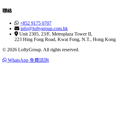
聯絡
+852 9175 0707
info@loftygroup.com.hk
Unit 2305, 23/F, Metroplaza Tower II,
223 Hing Fong Road, Kwai Fong, N.T., Hong Kong
© 2026 LoftyGroup. All rights reserved.
WhatsApp 免費諮詢