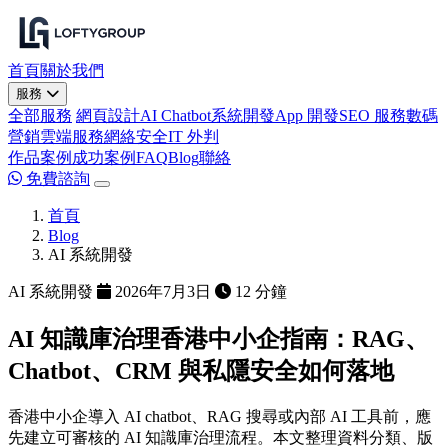
首頁
關於我們
服務
全部服務
網頁設計
AI Chatbot
系統開發
App 開發
SEO 服務
數碼
營銷
雲端服務
網絡安全
IT 外判
作品案例
成功案例
FAQ
Blog
聯絡
免費諮詢
首頁
Blog
AI 系統開發
AI 系統開發
2026年7月3日
12 分鐘
AI 知識庫治理香港中小企指南：RAG、
Chatbot、CRM 與私隱安全如何落地
香港中小企導入 AI chatbot、RAG 搜尋或內部 AI 工具前，應
先建立可審核的 AI 知識庫治理流程。本文整理資料分類、版