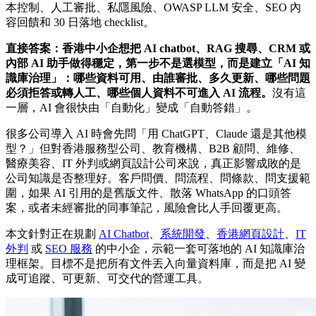
本控制、人工審批、私隱風險、OWASP LLM 安全、SEO 內
容回饋和 30 日落地 checklist。
直接答案：香港中小企想把 AI chatbot、RAG 搜尋、CRM 或
內部 AI 助手做得穩定，第一步不是選模型，而是建立「AI 知
識庫治理」：哪些資料可用、由誰審批、多久更新、哪些問題
必須拒答或轉人工、哪些個人資料不可進入 AI 流程。
沒有這
一層，AI 會很快由「自動化」變成「自動答錯」。
很多公司導入 AI 時會先問「用 ChatGPT、Claude 還是其他模
型？」但對香港服務型公司、教育機構、B2B 顧問、維修、
醫療美容、IT 外判或網頁設計公司來說，真正影響成敗的是
公司知識是否整理好。客戶問價、問流程、問條款、問支援範
圍，如果 AI 引用的是舊版文件、散落 WhatsApp 的口頭答
案，或者未經審批的同事筆記，風險會比人手回覆更高。
本文針對正在規劃
AI Chatbot
、
系統開發
、
香港網頁設計
、
IT
外判
或
SEO 服務
的中小企，示範一套可落地的 AI 知識庫治
理框架。目標不是把所有文件丟入向量資料庫，而是把 AI 變
成可追蹤、可更新、可交代的營運工具。