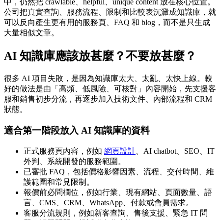
中，仍然把 crawlable、helpful、unique content 放在核心位置。
公司把真實查詢、服務流程、限制和比較表沉澱成知識庫，就
可以反向產生更有用的服務頁、FAQ 和 blog，而不是只生成
大量相似文章。
AI 知識庫應該放甚麼？不要放甚麼？
很多 AI 項目失敗，是因為知識庫太大、太亂、太快上線。較
好的做法是由「高頻、低風險、可核對」內容開始，先支援客
服和銷售初步分流，再逐步加入技術文件、內部流程和 CRM
狀態。
適合第一階段放入 AI 知識庫的資料
正式服務頁內容，例如
網頁設計
、AI chatbot、SEO、IT
外判、系統開發的服務範圍。
已審批 FAQ，包括價格影響因素、流程、交付時間、維
護範圍和常見限制。
報價前必問欄位，例如行業、現有網站、頁面數量、語
言、CMS、CRM、WhatsApp、付款或會員需求。
客服分流規則，例如新客查詢、售後支援、緊急 IT 問