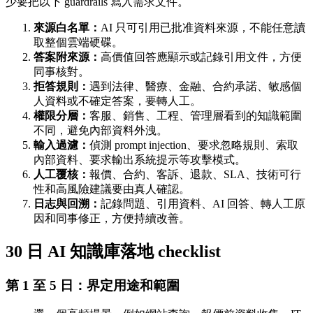
少要把以下 guardrails 寫入需求文件。
來源白名單：
AI 只可引用已批准資料來源，不能任意讀
取整個雲端硬碟。
答案附來源：
高價值回答應顯示或記錄引用文件，方便
同事核對。
拒答規則：
遇到法律、醫療、金融、合約承諾、敏感個
人資料或不確定答案，要轉人工。
權限分層：
客服、銷售、工程、管理層看到的知識範圍
不同，避免內部資料外洩。
輸入過濾：
偵測 prompt injection、要求忽略規則、索取
內部資料、要求輸出系統提示等攻擊模式。
人工覆核：
報價、合約、客訴、退款、SLA、技術可行
性和高風險建議要由真人確認。
日志與回溯：
記錄問題、引用資料、AI 回答、轉人工原
因和同事修正，方便持續改善。
30 日 AI 知識庫落地 checklist
第 1 至 5 日：界定用途和範圍